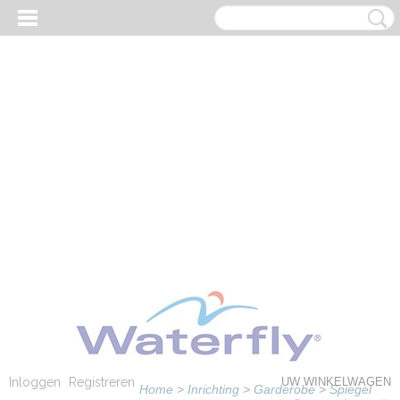
Inloggen
Registreren
UW WINKELWAGEN
Home
>
Inrichting
>
Garderobe
>
Spiegel