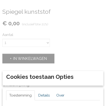
Spiegel kunststof
€ 0,00
(inclusief btw 21%)
Aantal
IN WINKELWAGEN
Specificaties
Cookies toestaan Opties
Productcode
Omschrijving
82208
Diverse maten leverbaar.
Toestemming
Details
Over
Prijs op aanvraag