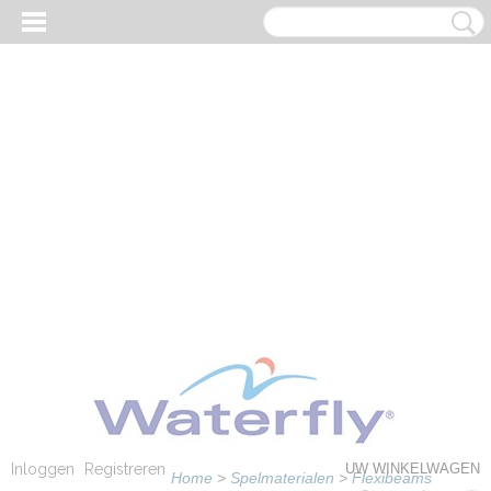
Inloggen
Registreren
UW WINKELWAGEN
Home
>
Spelmaterialen
>
Flexibeams