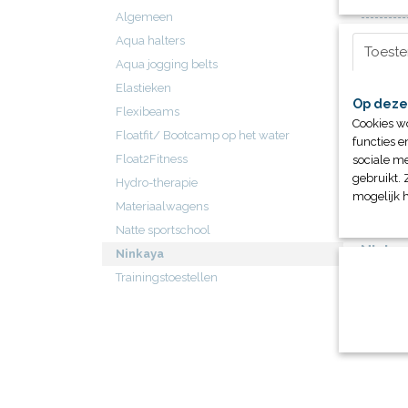
Algemeen
Aqua halters
Toest
Aqua jogging belts
Elastieken
Op deze
Flexibeams
Cookies w
Floatfit/ Bootcamp op het water
functies e
Float2Fitness
sociale me
gebruikt. 
Hydro-therapie
mogelijk 
Materiaalwagens
Natte sportschool
Ninka
Ninkaya
Geinspi
Trainingstoestellen
sportsc
€ 0,00