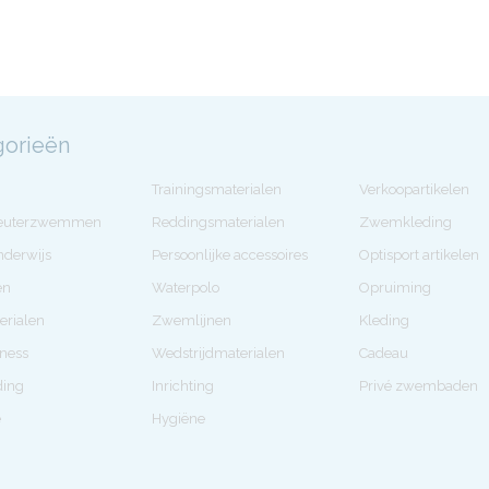
gorieën
Trainingsmaterialen
Verkoopartikelen
Peuterzwemmen
Reddingsmaterialen
Zwemkleding
derwijs
Persoonlijke accessoires
Optisport artikelen
en
Waterpolo
Opruiming
erialen
Zwemlijnen
Kleding
tness
Wedstrijdmaterialen
Cadeau
ding
Inrichting
Privé zwembaden
e
Hygiëne