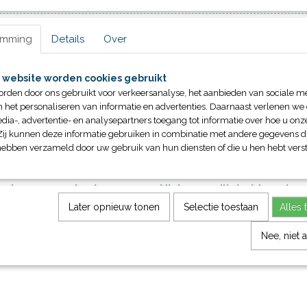
emming
Details
Over
 website worden cookies gebruikt
orden door ons gebruikt voor verkeersanalyse, het aanbieden van sociale m
n het personaliseren van informatie en advertenties. Daarnaast verlenen we
dia-, advertentie- en analysepartners toegang tot informatie over hoe u onze
Zij kunnen deze informatie gebruiken in combinatie met andere gegevens di
hebben verzameld door uw gebruik van hun diensten of die u hen hebt verst
ya baan compleet
Ninkaya veiligheidsmat
reerd door Crossfit in de
Prijs op aanvraag Zeer goede gri
Later opnieuw tonen
Selectie toestaan
Alles 
hool is nu de…
Breedte 120cm Lengte 10m…
Nee, niet 
€ 0,00