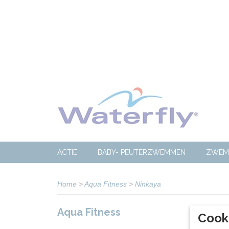
ACTIE
BABY- PEUTERZWEMMEN
ZWEM
Home
>
Aqua Fitness
>
Ninkaya
Aqua Fitness
Sortee
Cook