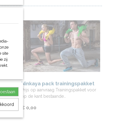
edia-
 onze
 site
e zij
rekt.
Ninkaya pack trainingspakket
p
Prijs op aanvraag Trainingspakket voor
toestaan
op de kant bestaande…
akkoord
€ 0,00