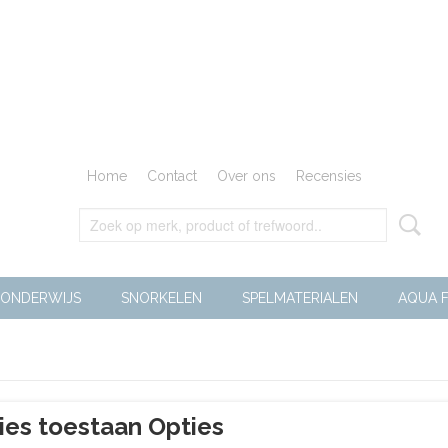
Home
Contact
Over ons
Recensies
ONDERWIJS
SNORKELEN
SPELMATERIALEN
AQUA F
r op:
ies toestaan Opties