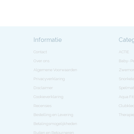
Informatie
Cate
Contact
ACTIE
Over ons
Baby- 
Algemene Voorwaarden
Zwemon
Privacyverklaring
Snorkel
Disclaimer
Spelmat
Cookieverklaring
Aqua Fi
Recensies
Clubkle
Bestelling en Levering
Therapi
Betalingsmogelijkheden
Ruilen en Retourneren