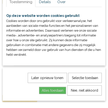
IN WINKELWAGEN
Toestemming
Details
Over
Op deze website worden cookies gebruikt
Cookies worden door ons gebruikt voor verkeersanalyse, het
aanbieden van sociale media-functies en het personaliseren van
informatie en advertenties. Daarnaast verlenen we onze sociale
media-, advertentie- en analysepartners toegang tot informatie
over hoe u onze site gebruikt. Zij kunnen deze informatie
gebruiken in combinatie met andere gegevens die zij mogelijk
hebben verzameld door uw gebruik van hun diensten of die u hen
hebt verstrekt.
Zwemschijven Delphin Senior
bestaande uit 4 schijven geschikt voor volwassenen
Later opnieuw tonen
Selectie toestaan
€ 43,56
Alles toestaan
Nee, niet akkoord
IN WINKELWAGEN