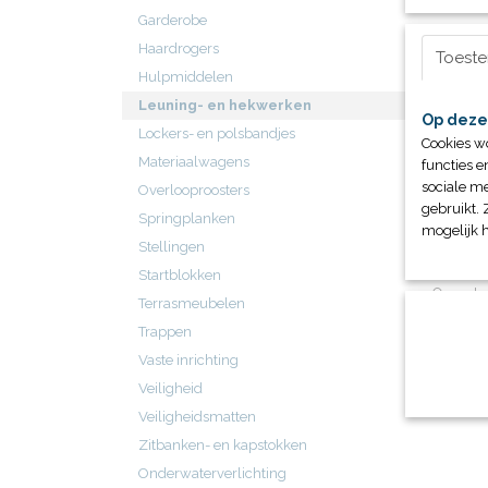
Garderobe
Haardrogers
Toest
Hulpmiddelen
Leuning- en hekwerken
Op deze
Lockers- en polsbandjes
Cookies w
Materiaalwagens
functies e
sociale me
Overlooproosters
gebruikt. 
Springplanken
mogelijk 
Stellingen
Leuni
Startblokken
Onze le
Terrasmeubelen
hekwerke
Trappen
€ 0,00
Vaste inrichting
Veiligheid
Veiligheidsmatten
Zitbanken- en kapstokken
Onderwaterverlichting