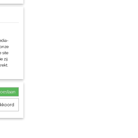
edia-
 onze
 site
e zij
rekt.
toestaan
akkoord