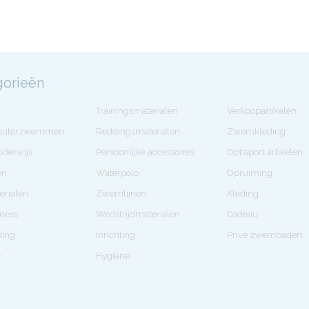
gorieën
Trainingsmaterialen
Verkoopartikelen
Peuterzwemmen
Reddingsmaterialen
Zwemkleding
derwijs
Persoonlijke accessoires
Optisport artikelen
en
Waterpolo
Opruiming
erialen
Zwemlijnen
Kleding
tness
Wedstrijdmaterialen
Cadeau
ding
Inrichting
Privé zwembaden
e
Hygiëne