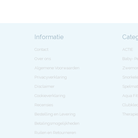
Informatie
Cate
Contact
ACTIE
Over ons
Baby- 
Algemene Voorwaarden
Zwemon
Privacyverklaring
Snorkel
Disclaimer
Spelmat
Cookieverklaring
Aqua Fi
Recensies
Clubkle
Bestelling en Levering
Therapi
Betalingsmogelijkheden
Ruilen en Retourneren