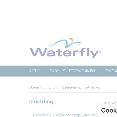
ACTIE
BABY- PEUTERZWEMMEN
ZWEM
Home
>
Inrichting
>
Leuning- en hekwerken
Inrichting
Sortee
Cook
Babyboxen- en omkleedmogelijkheden