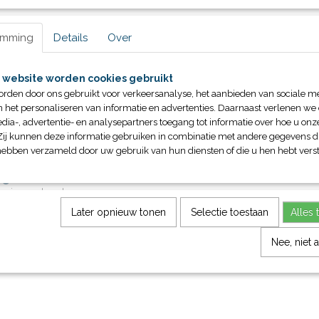
emming
Details
Over
 website worden cookies gebruikt
orden door ons gebruikt voor verkeersanalyse, het aanbieden van sociale m
n het personaliseren van informatie en advertenties. Daarnaast verlenen we
dia-, advertentie- en analysepartners toegang tot informatie over hoe u onze
Zij kunnen deze informatie gebruiken in combinatie met andere gegevens di
hebben verzameld door uw gebruik van hun diensten of die u hen hebt verst
ngen/ hekwerken
uningen, handgrepen en
n zijn leverbaar in…
Later opnieuw tonen
Selectie toestaan
Alles 
Nee, niet 