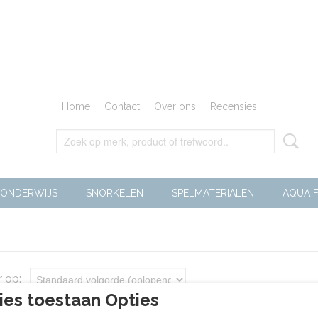
Home
Contact
Over ons
Recensies
ONDERWIJS
SNORKELEN
SPELMATERIALEN
AQUA F
r op:
ies toestaan Opties