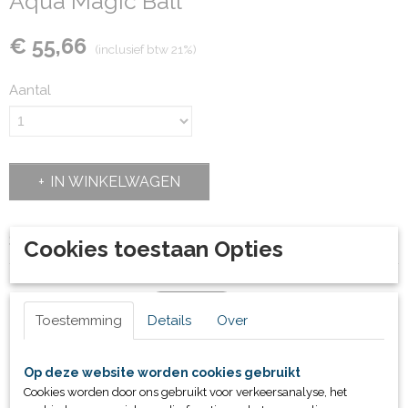
Aqua Magic Ball
€ 55,66
(inclusief btw 21%)
Aantal
IN WINKELWAGEN
Specificaties
Cookies toestaan Opties
Productcode
29926
Bruto gewicht
Toestemming
Details
Over
2,10 Kg
Ook interessant
Op deze website worden cookies gebruikt
Cookies worden door ons gebruikt voor verkeersanalyse, het