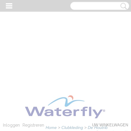
Inloggen
Registreren
UW WINKELWAGEN
Home
>
Clubkleding
>
De Houtrib