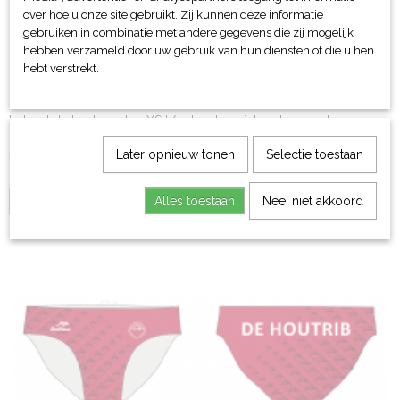
over hoe u onze site gebruikt. Zij kunnen deze informatie
gebruiken in combinatie met andere gegevens die zij mogelijk
hebben verzameld door uw gebruik van hun diensten of die u hen
hebt verstrekt.
Unisex hoodie rood - De Houtrib
Let op! de kindermaten XS t/m L zaten niet in de passet maar…
€ 43,50
Later opnieuw tonen
Selectie toestaan
Alles toestaan
Nee, niet akkoord
IN WINKELWAGEN