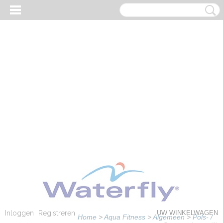
Inloggen
Registreren
UW WINKELWAGEN
Home
>
Aqua Fitness
>
Algemeen
>
Pols- /