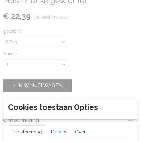
Pols- / enkelgewichten
€ 22,39
(inclusief btw 21%)
gewicht
Aantal
IN WINKELWAGEN
Specificaties
Cookies toestaan Opties
Productcode
Omschrijving
29965
Bruto gewicht
0,5 kg
Toestemming
Details
Over
2,10 Kg
1kg