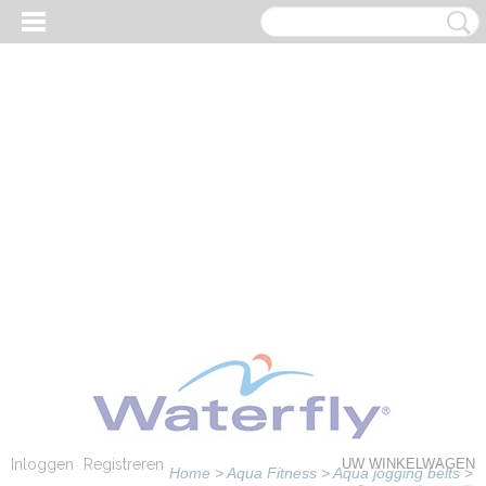
Inloggen
Registreren
UW WINKELWAGEN
Home
>
Aqua Fitness
>
Aqua jogging belts
>