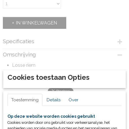
IN WINKELWAGEN
Specificaties
Productcode
Omschrijving
10280
Bruto gewicht
Losse riem
1,00 Kg
inclusief gesp
Cookies toestaan Opties
Toestemming
Details
Over
Ook interessant
Op deze website worden cookies gebruikt
Cookies worden door ons gebruikt voor verkeersanalyse, het
aanbieden van sociale media-functies en het personaliseren van