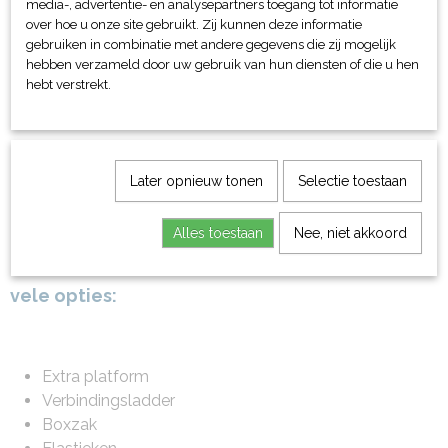
media-, advertentie- en analysepartners toegang tot informatie
zwemoefeningen
over hoe u onze site gebruikt. Zij kunnen deze informatie
Twee elastieken met handgrepen voor oefeningen
gebruiken in combinatie met andere gegevens die zij mogelijk
hebben verzameld door uw gebruik van hun diensten of die u hen
voor het bovenlichaam
hebt verstrekt.
Vier handgrepen op de hoeken voor verschillende
oefeningen
Later opnieuw tonen
Selectie toestaan
Alles toestaan
Nee, niet akkoord
De basismodule kan aangevuld worden met
vele opties:
Extra platform
Verbindingsladder
Boxzak