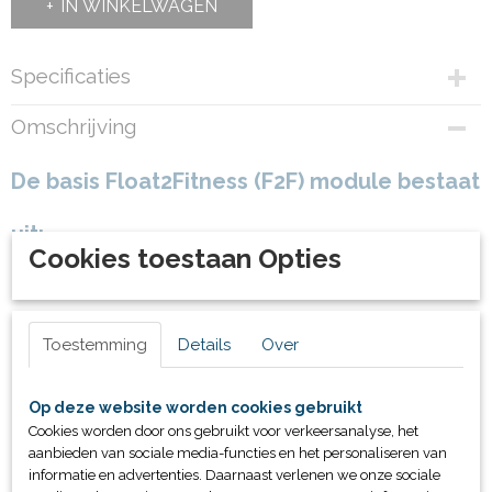
IN WINKELWAGEN
Specificaties
Productcode
Omschrijving
29998
De basis Float2Fitness (F2F) module bestaat
uit:
Cookies toestaan Opties
Een drijvend platform
Toestemming
Details
Over
Een aquapole met zuignappen als verankering op de
vloer
Een workout plek met zitting voor been en
Op deze website worden cookies gebruikt
Cookies worden door ons gebruikt voor verkeersanalyse, het
buikspieroefeningen
aanbieden van sociale media-functies en het personaliseren van
Een pull-up bar
informatie en advertenties. Daarnaast verlenen we onze sociale
Een elastische band en power belt voor ren/