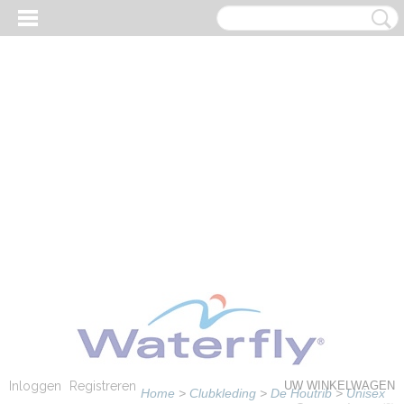
Inloggen
Registreren
UW WINKELWAGEN
Home
>
Clubkleding
>
De Houtrib
>
Unisex