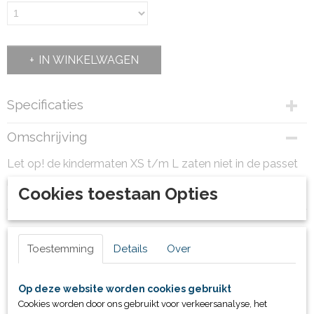
IN WINKELWAGEN
Specificaties
Productcode
Omschrijving
41947.DeHoutrib'26
Bruto gewicht
Let op! de kindermaten XS t/m L zaten niet in de passet
2,00 Kg
maar kunnen wel besteld worden.
Cookies toestaan Opties
Toestemming
Details
Over
Ook interessant
Op deze website worden cookies gebruikt
Cookies worden door ons gebruikt voor verkeersanalyse, het