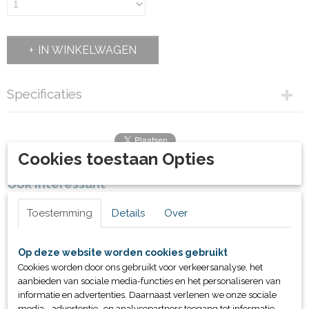
IN WINKELWAGEN
Specificaties
Productcode
41948
Bruto gewicht
Cookies toestaan Opties
2,00 Kg
Ook interessant
Toestemming
Details
Over
Op deze website worden cookies gebruikt
Cookies worden door ons gebruikt voor verkeersanalyse, het
aanbieden van sociale media-functies en het personaliseren van
informatie en advertenties. Daarnaast verlenen we onze sociale
media-, advertentie- en analysepartners toegang tot informatie