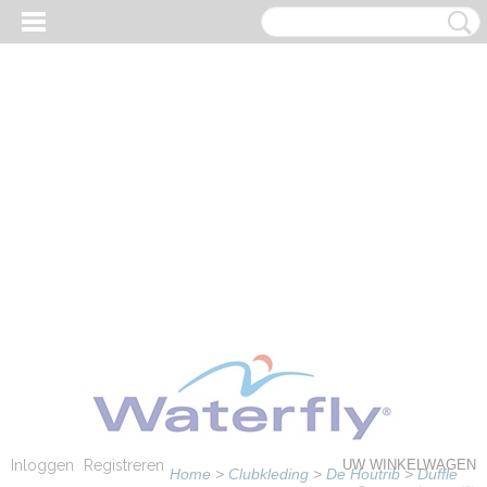
Inloggen
Registreren
UW WINKELWAGEN
Home
>
Clubkleding
>
De Houtrib
>
Duffle