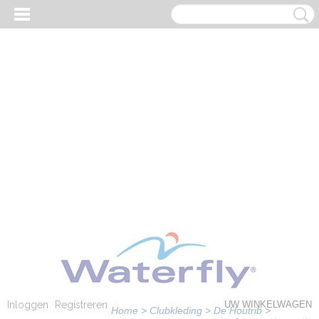
Inloggen
Registreren
UW WINKELWAGEN
Home
>
Clubkleding
>
De Houtrib
>