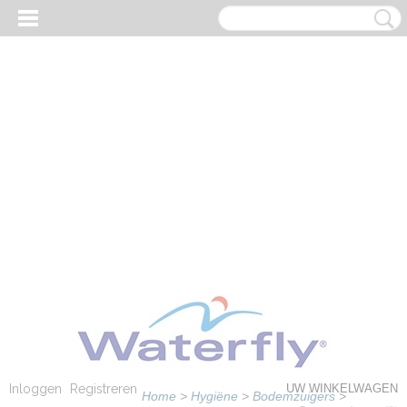
Inloggen
Registreren
UW WINKELWAGEN
Home
>
Hygiëne
>
Bodemzuigers
>