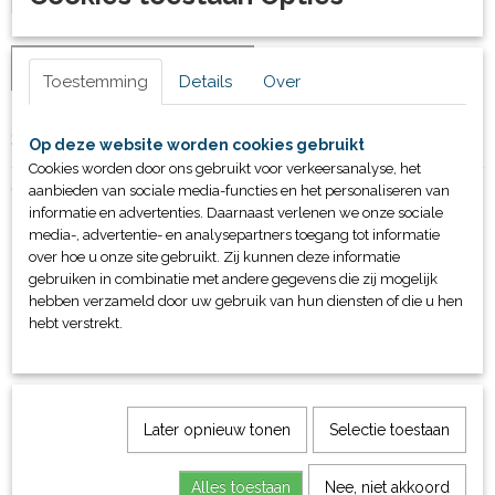
IN WINKELWAGEN
Toestemming
Details
Over
Specificaties
Op deze website worden cookies gebruikt
Cookies worden door ons gebruikt voor verkeersanalyse, het
Productcode
Omschrijving
aanbieden van sociale media-functies en het personaliseren van
83114
informatie en advertenties. Daarnaast verlenen we onze sociale
Prijs op aanvraag
media-, advertentie- en analysepartners toegang tot informatie
Tot lengte bassin 25m/ 250m2
over hoe u onze site gebruikt. Zij kunnen deze informatie
gebruiken in combinatie met andere gegevens die zij mogelijk
Robot breedte 40cm
hebben verzameld door uw gebruik van hun diensten of die u hen
Gewicht 14kg
hebt verstrekt.
Kabellengte 30m
Trolley meegeleverd
Later opnieuw tonen
Selectie toestaan
Alles toestaan
Nee, niet akkoord