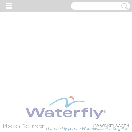
Inloggen
Registreren
UW WINKELWAGEN
Home
>
Hygiëne
>
Waterkwaliteit
>
Knijpfles