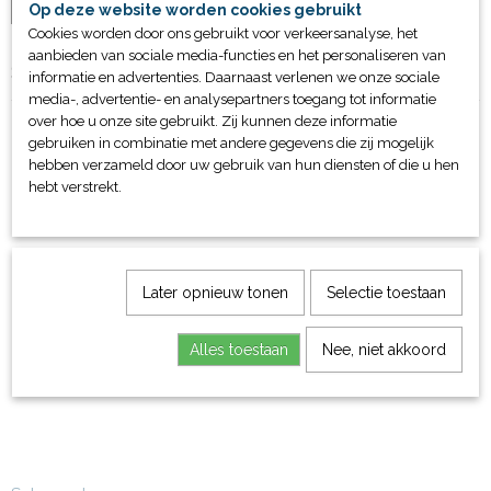
IN WINKELWAGEN
Op deze website worden cookies gebruikt
Cookies worden door ons gebruikt voor verkeersanalyse, het
aanbieden van sociale media-functies en het personaliseren van
Specificaties
informatie en advertenties. Daarnaast verlenen we onze sociale
media-, advertentie- en analysepartners toegang tot informatie
Productcode
over hoe u onze site gebruikt. Zij kunnen deze informatie
83032
gebruiken in combinatie met andere gegevens die zij mogelijk
Bruto gewicht
hebben verzameld door uw gebruik van hun diensten of die u hen
2,10 Kg
hebt verstrekt.
Ook interessant
Later opnieuw tonen
Selectie toestaan
Alles toestaan
Nee, niet akkoord