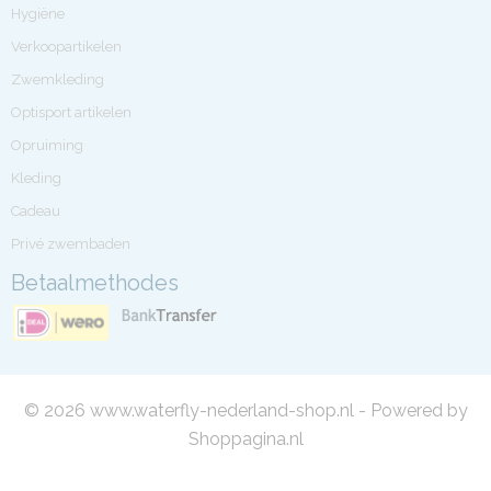
Hygiëne
Verkoopartikelen
Zwemkleding
Optisport artikelen
Opruiming
Kleding
Cadeau
Privé zwembaden
Betaalmethodes
© 2026 www.waterfly-nederland-shop.nl - Powered by
Shoppagina.nl