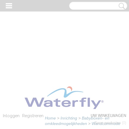
Inloggen
Registreren
UW WINKELWAGEN
Home
>
Inrichting
>
Babyboxen- en
Geen producten
(0)
omkleedmogelijkheden
>
Wandcommode