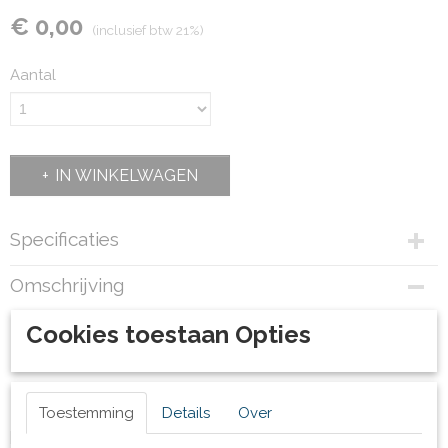
€ 0,00
(inclusief btw 21%)
Aantal
IN WINKELWAGEN
Specificaties
Productcode
Omschrijving
82057.H
Bruto gewicht
Horizontaal model
Cookies toestaan Opties
39,00 Kg
Ingeklapt 91x53x10cm BxHxD
Toestemming
Details
Over
prijs op aanvraag.