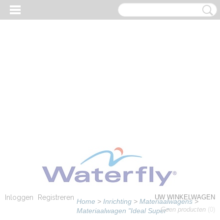
Inloggen
Registreren
UW WINKELWAGEN
Home
>
Inrichting
>
Materiaalwagens
>
Geen producten
(0)
Materiaalwagen "Ideal Super"