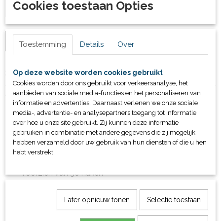
Cookies toestaan Opties
IN WINKELWAGEN
Toestemming
Details
Over
Specificaties
Op deze website worden cookies gebruikt
Cookies worden door ons gebruikt voor verkeersanalyse, het
Productcode
aanbieden van sociale media-functies en het personaliseren van
Omschrijving
81112
informatie en advertenties. Daarnaast verlenen we onze sociale
Bruto gewicht
media-, advertentie- en analysepartners toegang tot informatie
Afmeting: 138x60x172 cm (LXDXH)
650,00 Kg
over hoe u onze site gebruikt. Zij kunnen deze informatie
Verrijdbaar op 4 kunststof zwenkwielen, waarvan 2
gebruiken in combinatie met andere gegevens die zij mogelijk
geremd
hebben verzameld door uw gebruik van hun diensten of die u hen
Ruimte voor 6 bakken (worden niet standaard
hebt verstrekt.
bijgeleverd)
Voorzien van 30 haken
leverbaar in 3 kleurcombinaties
Later opnieuw tonen
Selectie toestaan