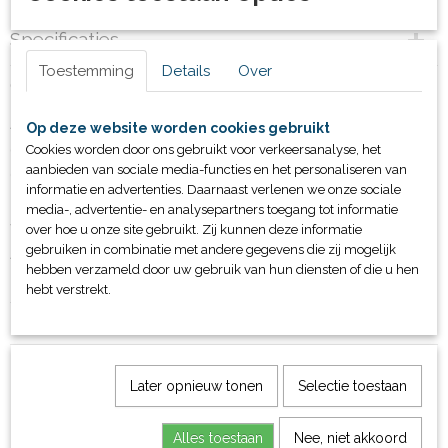
Specificaties
Toestemming
Details
Over
Productcode
Omschrijving
89960.1-1
Afhankelijk van het zwembad en de wensen zijn er diverse
Op deze website worden cookies gebruikt
opties leverbaar.
Cookies worden door ons gebruikt voor verkeersanalyse, het
aanbieden van sociale media-functies en het personaliseren van
Onze trappen zijn leverbaar in RVS, staal of aluminium.
informatie en advertenties. Daarnaast verlenen we onze sociale
De uitvoering in staal wordt na productie gescopeerd en
media-, advertentie- en analysepartners toegang tot informatie
vervolgens gepoedercoat in de gewenste RAL-kleur.
over hoe u onze site gebruikt. Zij kunnen deze informatie
gebruiken in combinatie met andere gegevens die zij mogelijk
Alle trappen worden op maat en naar wens gemaakt.
hebben verzameld door uw gebruik van hun diensten of die u hen
Denk hierbij aan de hoogte van de leuning, breedte van de
hebt verstrekt.
trap, aantal treden, vast of wegneembaar, materiaal etc.
Later opnieuw tonen
Selectie toestaan
Alles toestaan
Nee, niet akkoord