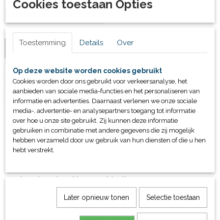
Cookies toestaan Opties
Toestemming
Details
Over
IN WINKELWAGEN
Op deze website worden cookies gebruikt
Specificaties
Cookies worden door ons gebruikt voor verkeersanalyse, het
aanbieden van sociale media-functies en het personaliseren van
Productcode
Omschrijving
informatie en advertenties. Daarnaast verlenen we onze sociale
82002
media-, advertentie- en analysepartners toegang tot informatie
Bruto gewicht
Dubbelzijdige uitvoering
over hoe u onze site gebruikt. Zij kunnen deze informatie
650,00 Kg
gebruiken in combinatie met andere gegevens die zij mogelijk
Met kapstok
hebben verzameld door uw gebruik van hun diensten of die u hen
85cm diep
hebt verstrekt.
180cm hoog
Prijs per meter
leverbaar in 3 kleurcombinaties
Later opnieuw tonen
Selectie toestaan