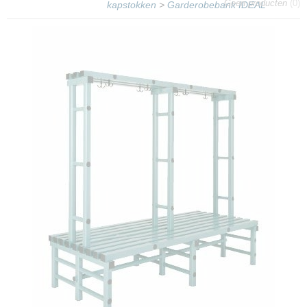
Geen producten
(0)
kapstokken
>
Garderobebank IDEAL