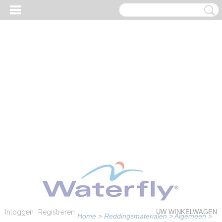
Inloggen
Registreren
UW WINKELWAGEN
Home
>
Reddingsmaterialen
>
Algemeen
>