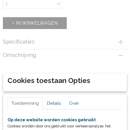
IN WINKELWAGEN
Specificaties
Productcode
Omschrijving
39951
Bruto gewicht
2,10 Kg
Cookies toestaan Opties
15 meter
Toestemming
Details
Over
Ook interessant
Op deze website worden cookies gebruikt
Cookies worden door ons gebruikt voor verkeersanalyse, het