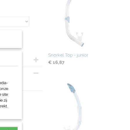
Snorkel Top - junior
€ 16,87
edia-
 onze
 site
e zij
rekt.