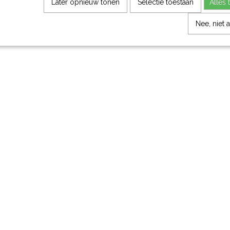
Later opnieuw tonen
Selectie toestaan
Alles 
Nee, niet 