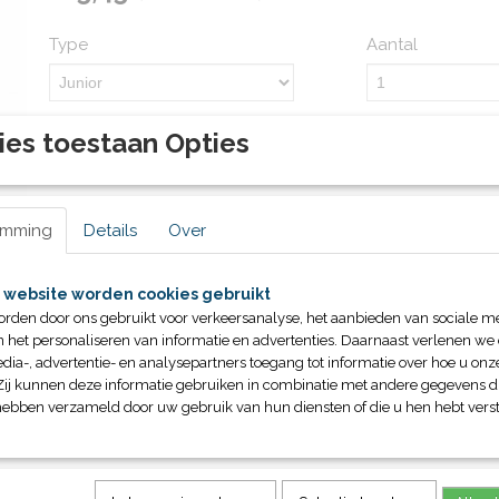
Type
Aantal
ies toestaan Opties
IN WINKELWAGEN
Specificaties
emming
Details
Over
Productcode
30200
Omschrijving
Bruto gewicht
2,10 Kg
 website worden cookies gebruikt
orden door ons gebruikt voor verkeersanalyse, het aanbieden van sociale m
Verkrijgbaar in junior of senior
n het personaliseren van informatie en advertenties. Daarnaast verlenen we
dia-, advertentie- en analysepartners toegang tot informatie over hoe u onze
Zij kunnen deze informatie gebruiken in combinatie met andere gegevens di
hebben verzameld door uw gebruik van hun diensten of die u hen hebt verst