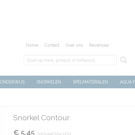
Home
Contact
Over ons
Recensies
ONDERWIJS
SNORKELEN
SPELMATERIALEN
AQUA F
Snorkel Contour
€ 5,45
(inclusief btw 21%)