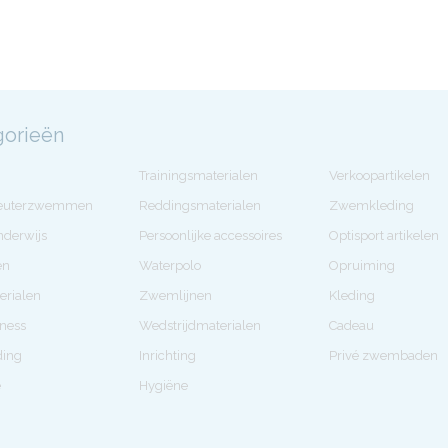
gorieën
Trainingsmaterialen
Verkoopartikelen
Peuterzwemmen
Reddingsmaterialen
Zwemkleding
derwijs
Persoonlijke accessoires
Optisport artikelen
en
Waterpolo
Opruiming
erialen
Zwemlijnen
Kleding
tness
Wedstrijdmaterialen
Cadeau
ding
Inrichting
Privé zwembaden
e
Hygiëne