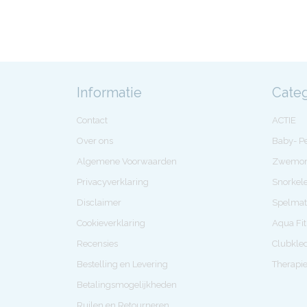
Informatie
Cate
Contact
ACTIE
Over ons
Baby- 
Algemene Voorwaarden
Zwemon
Privacyverklaring
Snorkel
Disclaimer
Spelmat
Cookieverklaring
Aqua Fi
Recensies
Clubkle
Bestelling en Levering
Therapi
Betalingsmogelijkheden
Ruilen en Retourneren