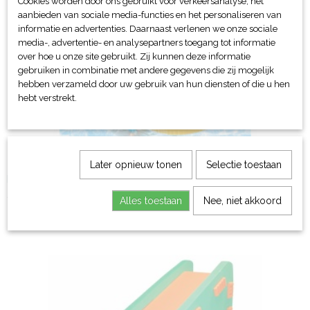
Ook interessant
Cookies worden door ons gebruikt voor verkeersanalyse, het
aanbieden van sociale media-functies en het personaliseren van
informatie en advertenties. Daarnaast verlenen we onze sociale
media-, advertentie- en analysepartners toegang tot informatie
over hoe u onze site gebruikt. Zij kunnen deze informatie
gebruiken in combinatie met andere gegevens die zij mogelijk
hebben verzameld door uw gebruik van hun diensten of die u hen
hebt verstrekt.
Later opnieuw tonen
Selectie toestaan
Babyfloat Small
€ 12,58
Alles toestaan
Nee, niet akkoord