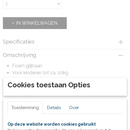
IN WINKELWAGEN
Specificaties
Productcode
Omschrijving
79990
Bruto gewicht
Foam glijbaan
201,00 Kg
Voor kinderen tot ca. 20kg
Afmeting 60x105x69cm
Cookies toestaan Opties
Ideaal in combinatie met de step
als trappetje/
Tix
opstapje
Toestemming
Details
Over
Op deze website worden cookies gebruikt