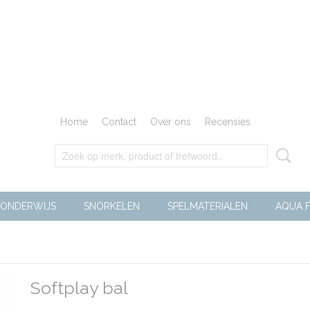
Home
Contact
Over ons
Recensies
ONDERWIJS
SNORKELEN
SPELMATERIALEN
AQUA F
Softplay bal