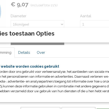
€ 9,07
(inclusief btw 21%)
Diameter
Aantal
ies toestaan Opties
IN WINKELWAGEN
emming
Details
Over
Specificaties
Productcode
71402
 website worden cookies gebruikt
Omschrijving
Bruto gewicht
2,10 Kg
orden door ons gebruikt voor verkeersanalyse, het aanbieden van sociale m
Uitstekende grip
n het personaliseren van informatie en advertenties. Daarnaast verlenen we
dia-, advertentie- en analysepartners toegang tot informatie over hoe u onze
Verkrijgbaar in 2 kleuren/maten
Zij kunnen deze informatie gebruiken in combinatie met andere gegevens di
hebben verzameld door uw gebruik van hun diensten of die u hen hebt verst