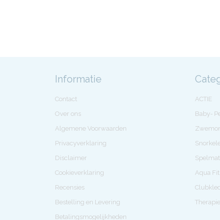
Informatie
Cate
Contact
ACTIE
Over ons
Baby- 
Algemene Voorwaarden
Zwemon
Privacyverklaring
Snorkel
Disclaimer
Spelmat
Cookieverklaring
Aqua Fi
Recensies
Clubkle
Bestelling en Levering
Therapi
Betalingsmogelijkheden