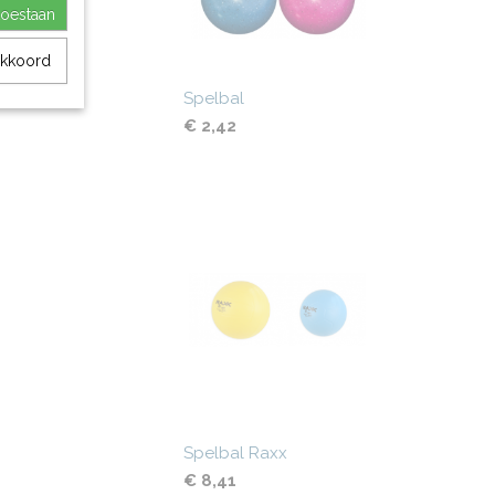
toestaan
akkoord
Spelbal
€ 2,42
Spelbal Raxx
€ 8,41