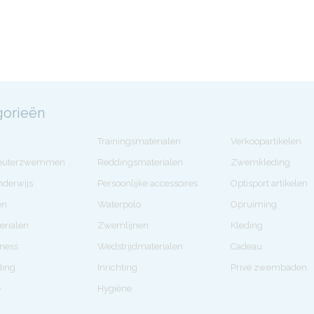
gorieën
Trainingsmaterialen
Verkoopartikelen
Peuterzwemmen
Reddingsmaterialen
Zwemkleding
derwijs
Persoonlijke accessoires
Optisport artikelen
en
Waterpolo
Opruiming
erialen
Zwemlijnen
Kleding
tness
Wedstrijdmaterialen
Cadeau
ding
Inrichting
Privé zwembaden
e
Hygiëne