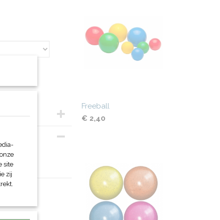
Freeball
€ 2,40
edia-
 onze
 site
e zij
rekt.