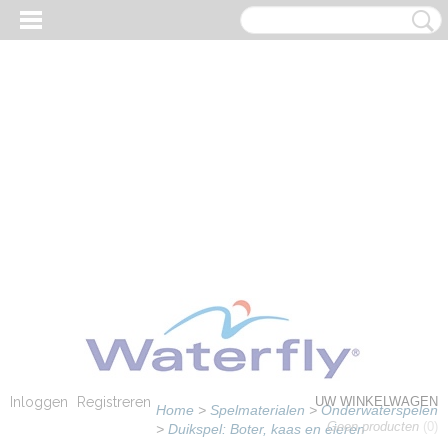
Inloggen
Registreren
UW WINKELWAGEN
Home
>
Spelmaterialen
>
Onderwaterspelen
Geen producten
(0)
>
Duikspel: Boter, kaas en eieren