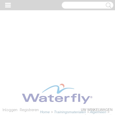
Inloggen
Registreren
UW WINKELWAGEN
Home
>
Trainingsmaterialen
>
Algemeen
>