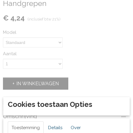
Handgrepen
€ 4,24
(inclusief btw 21%)
Model
Aantal
IN WINKELWAGEN
Specificaties
Cookies toestaan Opties
Productcode
Omschrijving
10680
Bruto gewicht
Verkrijgbaar in een standaard versie en harde versie
Toestemming
Details
Over
0,25 Kg