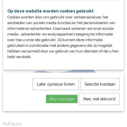
(inclusief pvc handgrip)
Word geleverd per paar
Op deze website worden cookies gebruikt
Met extra versteviging
Cookies worden door ons gebruikt voor verkeersanalyse, het
aanbieden van sociale media-functies en het personaliseren van
informatie en advertenties. Daarnaast verlenen we onze sociale
media-, advertentie- en analysepartners toegang tot informatie
over hoe u onze site gebruikt. Zij kunnen deze informatie
gebruiken in combinatie met andere gegevens die zij mogelijk
Ook interessant
hebben verzameld door uw gebruik van hun diensten of die u hen
hebt verstrekt.
Later opnieuw tonen
Selectie toestaan
Alles toestaan
Nee, niet akkoord
Pull buoy