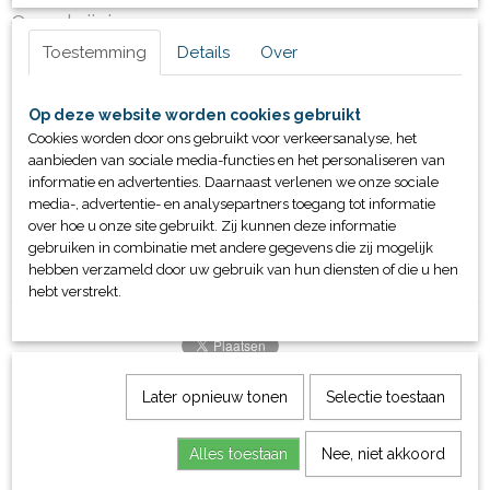
Productcode
Omschrijving
44202
Toestemming
Details
Over
Prijs op aanvraag
Op deze website worden cookies gebruikt
Diverse opties/ uitvoeringen leverbaar
Cookies worden door ons gebruikt voor verkeersanalyse, het
220V/ Batterij uitvoering
aanbieden van sociale media-functies en het personaliseren van
Kabelaansluiting/ draadloos
informatie en advertenties. Daarnaast verlenen we onze sociale
Indoor/ outdoor
media-, advertentie- en analysepartners toegang tot informatie
Set van 2 of set van 4
over hoe u onze site gebruikt. Zij kunnen deze informatie
Wandmontage of vrijstaand
gebruiken in combinatie met andere gegevens die zij mogelijk
hebben verzameld door uw gebruik van hun diensten of die u hen
Extra tijdsvermelding uitsluitingen
hebt verstrekt.
Later opnieuw tonen
Selectie toestaan
Ook interessant
Alles toestaan
Nee, niet akkoord