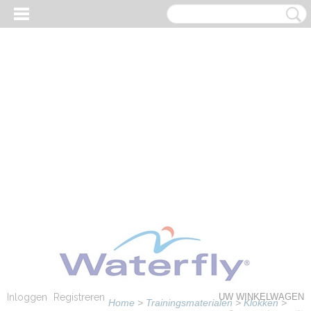
Inloggen
Registreren
UW WINKELWAGEN
Home
>
Trainingsmaterialen
>
Klokken
>