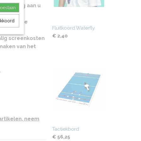
oedkeuring aan u
toestaan
akkoord
e productie
Fluitkoord Waterfly
€ 2,40
alig screenkosten
 maken van het
.
artikelen, neem
Tactiekbord
€ 56,25