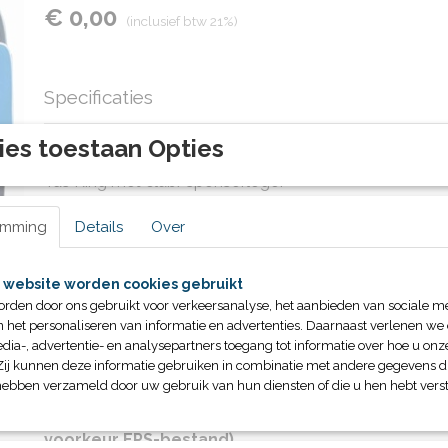
€ 0,00
(inclusief btw 21%)
Specificaties
Productcode
64121
Omschrijving
ies toestaan Opties
Tas King met club/sponsorlogo.
Diverse kleuren mogelijk.
emming
Details
Over
Minimale afname is 1 team.
 website worden cookies gebruikt
orden door ons gebruikt voor verkeersanalyse, het aanbieden van sociale m
n het personaliseren van informatie en advertenties. Daarnaast verlenen we
DE PRIJS IS GEHEEL AFHANKELIJK VAN DE LOGO`S
dia-, advertentie- en analysepartners toegang tot informatie over hoe u onze
Zij kunnen deze informatie gebruiken in combinatie met andere gegevens di
hebben verzameld door uw gebruik van hun diensten of die u hen hebt verst
Leveringsprocedure bij "Customized" artikelen:
* Aanlevering door u van de wensen inclusief even
voorkeur EPS-bestand)