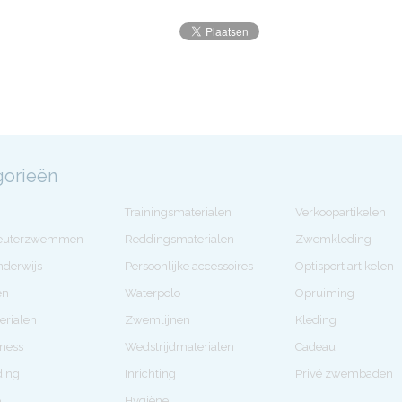
gorieën
Trainingsmaterialen
Verkoopartikelen
Peuterzwemmen
Reddingsmaterialen
Zwemkleding
derwijs
Persoonlijke accessoires
Optisport artikelen
en
Waterpolo
Opruiming
erialen
Zwemlijnen
Kleding
tness
Wedstrijdmaterialen
Cadeau
ding
Inrichting
Privé zwembaden
e
Hygiëne