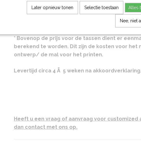
* Een digitaal voorbeeld word gemaakt en ter g
Later opnieuw tonen
Selectie toestaan
Alles 
voorgelegd
Nee, niet 
* Na ontvangst van uw akkoordverklaring word d
gestart
* Bovenop de prijs voor de tassen dient er eenm
berekend te worden. Dit zijn de kosten voor het
ontwerp/ de mal voor het printen.
Levertijd circa 4 Ã 5 weken na akkoordverklaring
Heeft u een vraag of aanvraag voor customized 
dan contact met ons op.