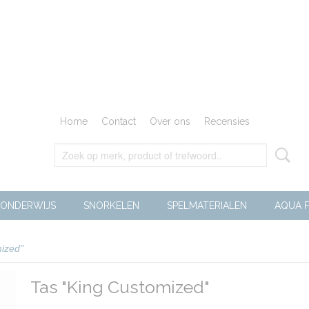
Home
Contact
Over ons
Recensies
ONDERWIJS
SNORKELEN
SPELMATERIALEN
AQUA F
ized"
Tas "King Customized"