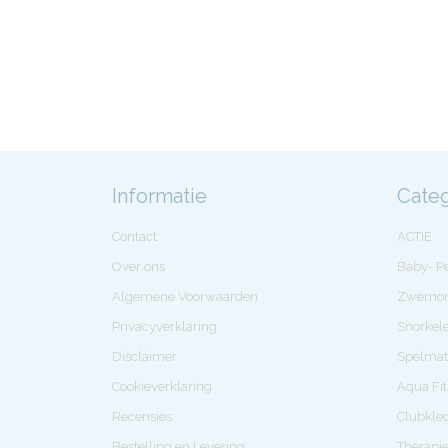
Informatie
Cate
Contact
ACTIE
Over ons
Baby- 
Algemene Voorwaarden
Zwemon
Privacyverklaring
Snorkel
Disclaimer
Spelmat
Cookieverklaring
Aqua Fi
Recensies
Clubkle
Bestelling en Levering
Therapi