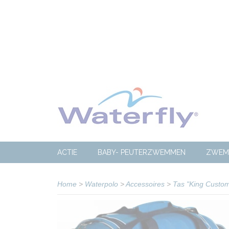
ACTIE
BABY- PEUTERZWEMMEN
ZWEM
Home
>
Waterpolo
>
Accessoires
>
Tas "King Custom