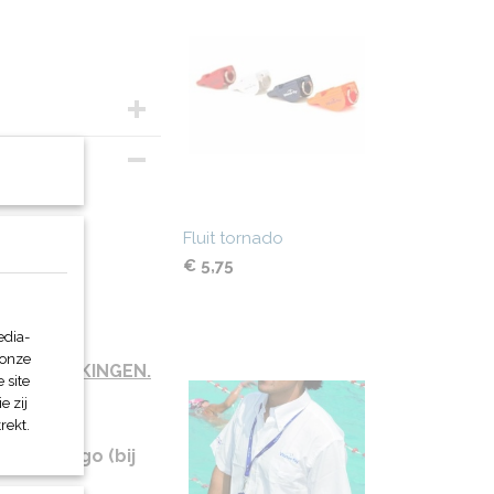
Fluit tornado
€ 5,75
edia-
 onze
/ BEDRUKKINGEN.
 site
e zij
rekt.
tueel logo (bij