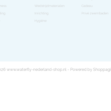
tness
Wedstrijdmaterialen
Cadeau
ding
Inrichting
Privé zwembaden
e
Hygiëne
26 www.waterfly-nederland-shop.nl - Powered by Shoppagi