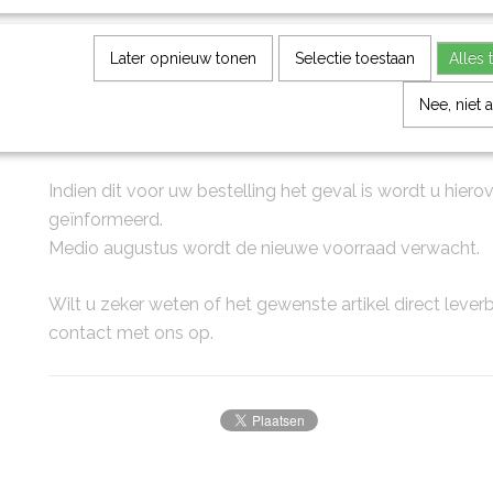
Later opnieuw tonen
Selectie toestaan
Alles 
In verband met de drukte kan het voorkomen dat uw art
Nee, niet 
meer voorradig is.
Indien dit voor uw bestelling het geval is wordt u hierov
geïnformeerd.
Medio augustus wordt de nieuwe voorraad verwacht.
Wilt u zeker weten of het gewenste artikel direct lever
contact met ons op.