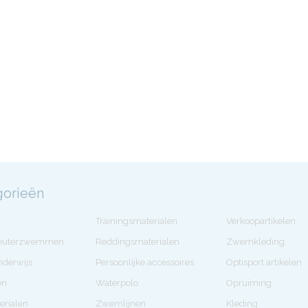
gorieën
Trainingsmaterialen
Verkoopartikelen
Peuterzwemmen
Reddingsmaterialen
Zwemkleding
derwijs
Persoonlijke accessoires
Optisport artikelen
en
Waterpolo
Opruiming
erialen
Zwemlijnen
Kleding