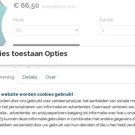
€ 66,50
(inclusief btw 21%)
Maat
Aantal
IN WINKELWAGEN
ies toestaan Opties
Specificaties
emming
Details
Over
Productcode
41902.SONIC
Omschrijving
Bruto gewicht
1,00 Kg
 website worden cookies gebruikt
Ook leverbaar in andere maten, neem hiervoor contact
orden door ons gebruikt voor verkeersanalyse, het aanbieden van sociale m
n het personaliseren van informatie en advertenties. Daarnaast verlenen we
dia-, advertentie- en analysepartners toegang tot informatie over hoe u onze
Zij kunnen deze informatie gebruiken in combinatie met andere gegevens di
hebben verzameld door uw gebruik van hun diensten of die u hen hebt verst
LET OP! De Delfina waterpolobadpakken vallen ruimer
modellen. Delfina valt ongeveer 2 maten groter.