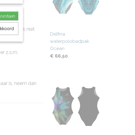
toestaan
ikel helaas niet
akkoord
Delfina
waterpolobadpak
Ocean
er z.s.m.
€ 66,50
baar is, neem dan