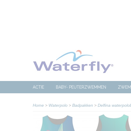
ACTIE
BABY- PEUTERZWEMMEN
ZWEM
Home
>
Waterpolo
>
Badpakken
>
Delfina waterpol