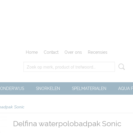
Home
Contact
Over ons
Recensies
ONDERWIJS
SNORKELEN
SPELMATERIALEN
AQUA F
obadpak Sonic
Delfina waterpolobadpak Sonic