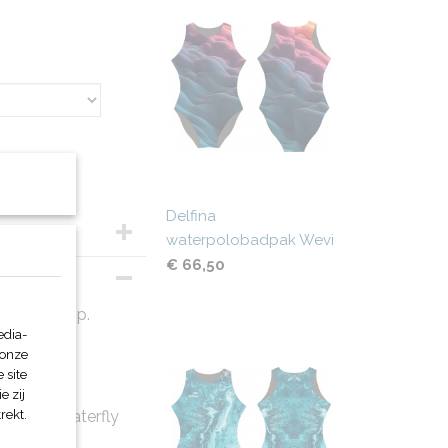
Delfina
waterpolobadpak Wevi
€ 66,50
 met ons op.
edia-
 onze
 site
e zij
rekt.
 dan de Waterfly