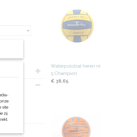
Waterpolobal heren nr.
5 Champion
€ 38,65
edia-
 onze
 site
e zij
rekt.