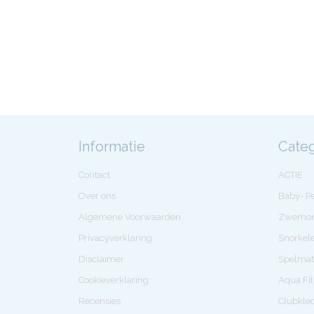
Informatie
Cate
Contact
ACTIE
Over ons
Baby- 
Algemene Voorwaarden
Zwemon
Privacyverklaring
Snorkel
Disclaimer
Spelmat
Cookieverklaring
Aqua Fi
Recensies
Clubkle