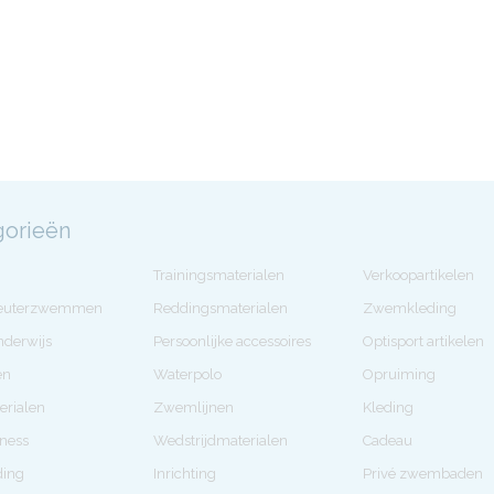
gorieën
Trainingsmaterialen
Verkoopartikelen
Peuterzwemmen
Reddingsmaterialen
Zwemkleding
derwijs
Persoonlijke accessoires
Optisport artikelen
en
Waterpolo
Opruiming
erialen
Zwemlijnen
Kleding
tness
Wedstrijdmaterialen
Cadeau
ding
Inrichting
Privé zwembaden