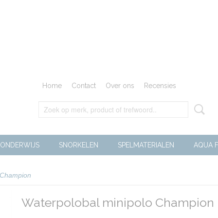
Home
Contact
Over ons
Recensies
ONDERWIJS
SNORKELEN
SPELMATERIALEN
AQUA F
o Champion
Waterpolobal minipolo Champion