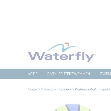
ACTIE
BABY- PEUTERZWEMMEN
ZWEM
Home
>
Waterpolo
>
Ballen
>
Waterpolobal minipol