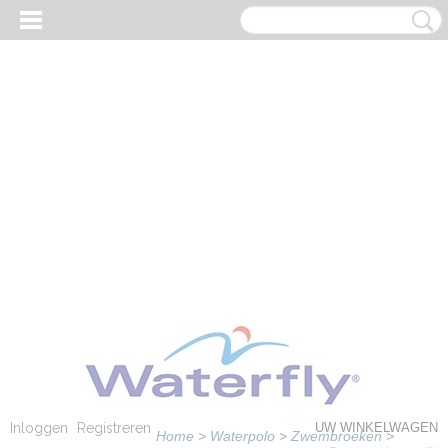
Inloggen
Registreren
UW WINKELWAGEN
Home
>
Waterpolo
>
Zwembroeken
>