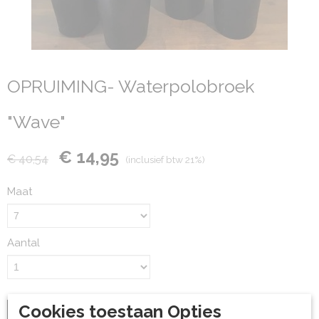
OPRUIMING- Waterpolobroek
"Wave"
€ 14,95
€ 40,54
(inclusief btw 21%)
Maat
Aantal
Cookies toestaan Opties
IN WINKELWAGEN