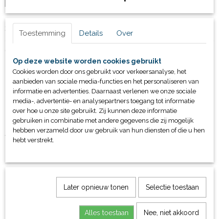
Specificaties
Toestemming
Details
Over
Productcode
Omschrijving
41106.Wave
Op deze website worden cookies gebruikt
Bruto gewicht
OP=OP
Cookies worden door ons gebruikt voor verkeersanalyse, het
1,00 Kg
aanbieden van sociale media-functies en het personaliseren van
informatie en advertenties. Daarnaast verlenen we onze sociale
media-, advertentie- en analysepartners toegang tot informatie
over hoe u onze site gebruikt. Zij kunnen deze informatie
Ivm de enorme drukte kan het zijn dat de voorraad niet
gebruiken in combinatie met andere gegevens die zij mogelijk
hebben verzameld door uw gebruik van hun diensten of die u hen
juist weergegeven word. Indien dit het geval is, word u
hebt verstrekt.
hier zsm over geinformeerd.
Later opnieuw tonen
Selectie toestaan
Alles toestaan
Nee, niet akkoord
Ook interessant