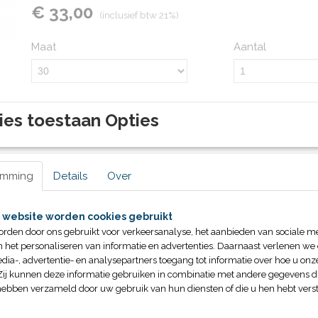
€ 33,00
(inclusief btw 21%)
Maat
Aantal
ies toestaan Opties
IN WINKELWAGEN
Specificaties
emming
Details
Over
Productcode leverancier
41900.Eagle
Omschrijving
Bruto gewicht
1,00 Kg
 website worden cookies gebruikt
Ook leverbaar in andere maten, neem hiervoor contact
orden door ons gebruikt voor verkeersanalyse, het aanbieden van sociale m
n het personaliseren van informatie en advertenties. Daarnaast verlenen we
In verband met de drukte kan het voorkomen dat uw art
dia-, advertentie- en analysepartners toegang tot informatie over hoe u onze
Zij kunnen deze informatie gebruiken in combinatie met andere gegevens di
meer voorradig is.
hebben verzameld door uw gebruik van hun diensten of die u hen hebt verst
Indien dit voor uw bestelling het geval is wordt u hierov
geïnformeerd.