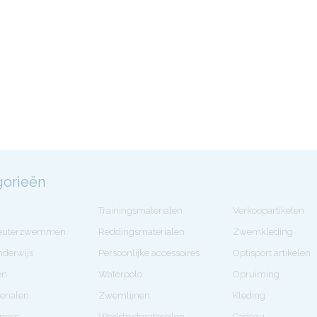
gorieën
Trainingsmaterialen
Verkoopartikelen
Peuterzwemmen
Reddingsmaterialen
Zwemkleding
derwijs
Persoonlijke accessoires
Optisport artikelen
en
Waterpolo
Opruiming
erialen
Zwemlijnen
Kleding
tness
Wedstrijdmaterialen
Cadeau