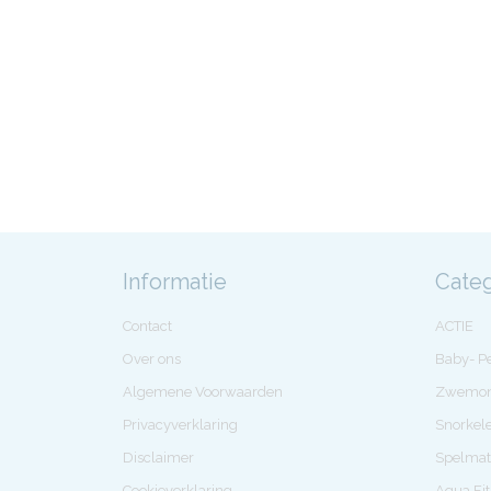
Informatie
Cate
Contact
ACTIE
Over ons
Baby- 
Algemene Voorwaarden
Zwemon
Privacyverklaring
Snorkel
Disclaimer
Spelmat
Cookieverklaring
Aqua Fi