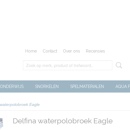
Home
Contact
Over ons
Recensies
ONDERWIJS
SNORKELEN
SPELMATERIALEN
AQUA F
 waterpolobroek Eagle
Delfina waterpolobroek Eagle