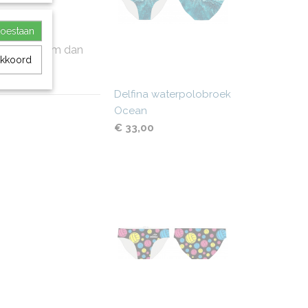
toestaan
baar is, neem dan
akkoord
Delfina waterpolobroek
Ocean
€ 33,00