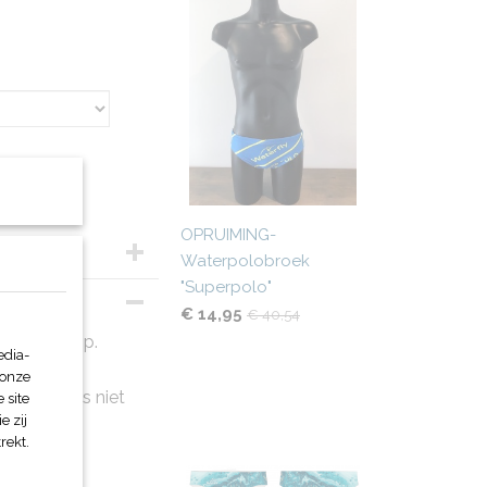
OPRUIMING-
Waterpolobroek
"Superpolo"
€ 14,95
€ 40,54
 met ons op.
edia-
 onze
ikel helaas niet
 site
e zij
rekt.
er z.s.m.