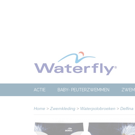
ACTIE
BABY- PEUTERZWEMMEN
ZWEM
Home
>
Zwemkleding
>
Waterpolobroeken
>
Delfina