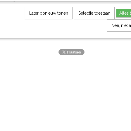
Medio augustus wordt de nieuwe voorraad verwacht.
Later opnieuw tonen
Selectie toestaan
Alles 
Wilt u zeker weten of het gewenste artikel direct lever
Nee, niet 
contact met ons op.