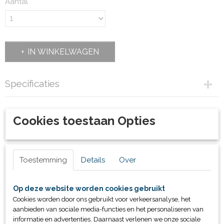
Aantal
IN WINKELWAGEN
Specificaties
Productcode
80162
Cookies toestaan Opties
Bruto gewicht
2,10 Kg
Ook interessant
Toestemming
Details
Over
Op deze website worden cookies gebruikt
Cookies worden door ons gebruikt voor verkeersanalyse, het
aanbieden van sociale media-functies en het personaliseren van
informatie en advertenties. Daarnaast verlenen we onze sociale