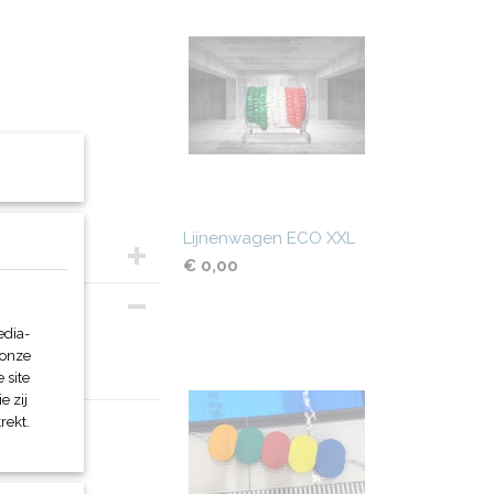
Lijnenwagen ECO XXL
€ 0,00
edia-
 onze
 site
e zij
rekt.