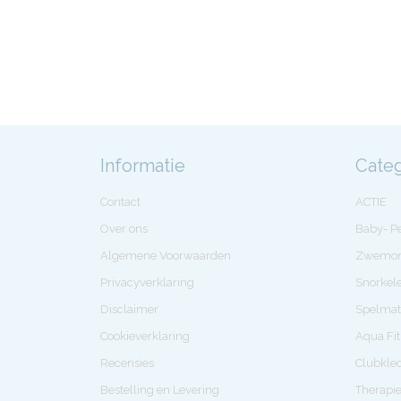
Informatie
Cate
Contact
ACTIE
Over ons
Baby- 
Algemene Voorwaarden
Zwemon
Privacyverklaring
Snorkel
Disclaimer
Spelmat
Cookieverklaring
Aqua Fi
Recensies
Clubkle
Bestelling en Levering
Therapi