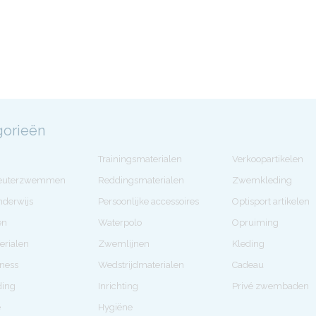
gorieën
Trainingsmaterialen
Verkoopartikelen
Peuterzwemmen
Reddingsmaterialen
Zwemkleding
derwijs
Persoonlijke accessoires
Optisport artikelen
en
Waterpolo
Opruiming
erialen
Zwemlijnen
Kleding
tness
Wedstrijdmaterialen
Cadeau
ding
Inrichting
Privé zwembaden
e
Hygiëne