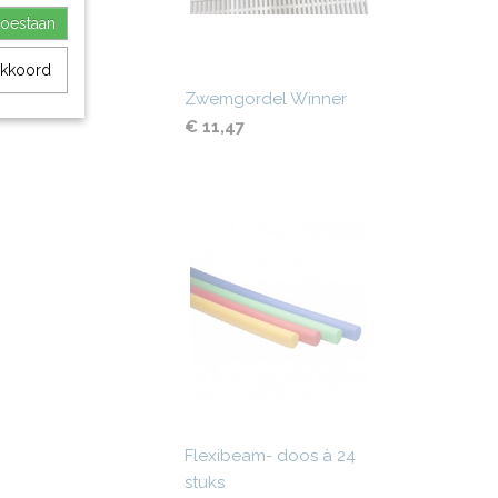
toestaan
akkoord
Zwemgordel Winner
€ 11,47
Flexibeam- doos à 24
stuks