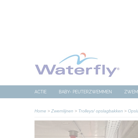
ACTIE
BABY- PEUTERZWEMMEN
ZWEM
Home
>
Zwemlijnen
>
Trolleys/ opslagbakken
>
Opsla