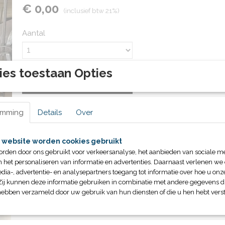
€ 0,00
(inclusief btw 21%)
Aantal
ies toestaan Opties
IN WINKELWAGEN
emming
Details
Over
Specificaties
Productcode
80255
Omschrijving
 website worden cookies gebruikt
Bruto gewicht
650,00 Kg
orden door ons gebruikt voor verkeersanalyse, het aanbieden van sociale m
Op aanvraag
n het personaliseren van informatie en advertenties. Daarnaast verlenen we
Diverse maten leverbaar
dia-, advertentie- en analysepartners toegang tot informatie over hoe u onze
Zij kunnen deze informatie gebruiken in combinatie met andere gegevens di
hebben verzameld door uw gebruik van hun diensten of die u hen hebt verst