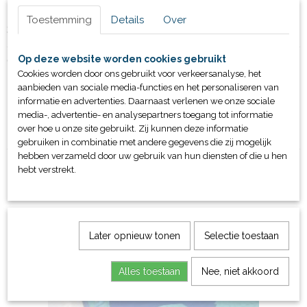
Toestemming
Details
Over
Specificaties
Productcode
Omschrijving
Op deze website worden cookies gebruikt
20090
Cookies worden door ons gebruikt voor verkeersanalyse, het
Bruto gewicht
Maat S - turquoise
aanbieden van sociale media-functies en het personaliseren van
1,01 Kg
informatie en advertenties. Daarnaast verlenen we onze sociale
Maat M - rood
media-, advertentie- en analysepartners toegang tot informatie
Maat L - blauw
over hoe u onze site gebruikt. Zij kunnen deze informatie
gebruiken in combinatie met andere gegevens die zij mogelijk
hebben verzameld door uw gebruik van hun diensten of die u hen
hebt verstrekt.
Ook interessant
Later opnieuw tonen
Selectie toestaan
Alles toestaan
Nee, niet akkoord