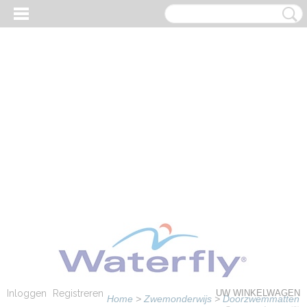
Inloggen
Registreren
UW WINKELWAGEN
Home
>
Zwemonderwijs
>
Doorzwemmatten