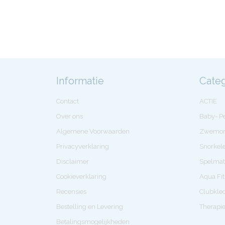
Informatie
Cate
Contact
ACTIE
Over ons
Baby- 
Algemene Voorwaarden
Zwemon
Privacyverklaring
Snorkel
Disclaimer
Spelmat
Cookieverklaring
Aqua Fi
Recensies
Clubkle
Bestelling en Levering
Therapi
Betalingsmogelijkheden