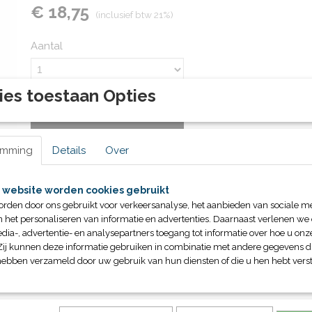
€ 18,75
(inclusief btw 21%)
Aantal
ies toestaan Opties
IN WINKELWAGEN
emming
Details
Over
Specificaties
Productcode
19983
 website worden cookies gebruikt
Omschrijving
Bruto gewicht
2,10 Kg
orden door ons gebruikt voor verkeersanalyse, het aanbieden van sociale m
Set van 4 stuks
n het personaliseren van informatie en advertenties. Daarnaast verlenen we
dia-, advertentie- en analysepartners toegang tot informatie over hoe u onze
Zij kunnen deze informatie gebruiken in combinatie met andere gegevens di
hebben verzameld door uw gebruik van hun diensten of die u hen hebt verst