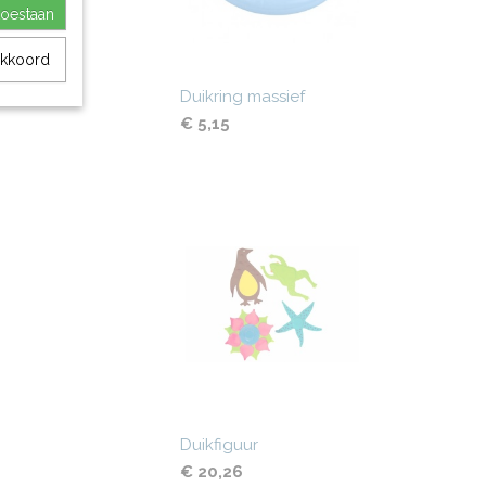
toestaan
akkoord
Duikring massief
€ 5,15
Duikfiguur
€ 20,26