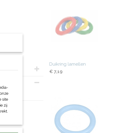
Duikring lamellen
€ 7,19
edia-
 onze
 site
e zij
rekt.