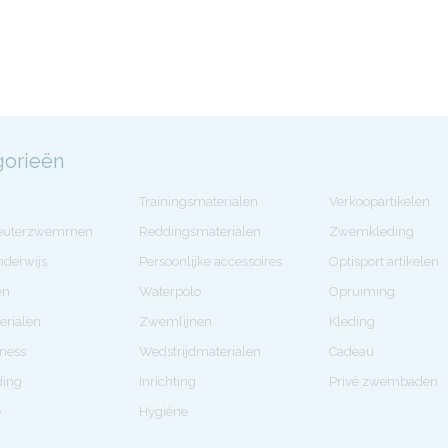
gorieën
Trainingsmaterialen
Verkoopartikelen
Peuterzwemmen
Reddingsmaterialen
Zwemkleding
derwijs
Persoonlijke accessoires
Optisport artikelen
en
Waterpolo
Opruiming
erialen
Zwemlijnen
Kleding
tness
Wedstrijdmaterialen
Cadeau
ding
Inrichting
Privé zwembaden
e
Hygiëne