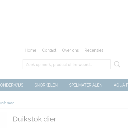
Home
Contact
Over ons
Recensies
ONDERWIJS
SNORKELEN
SPELMATERIALEN
AQUA F
tok dier
Duikstok dier