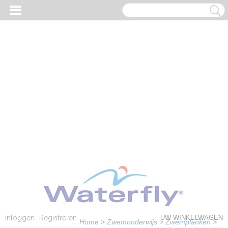
Inloggen
Registreren
UW WINKELWAGEN
Home
>
Zwemonderwijs
>
Zwemplanken
>