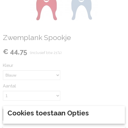
Zwemplank Spookje
€ 44,75
(inclusief btw 21%)
Kleur
Aantal
Cookies toestaan Opties
IN WINKELWAGEN