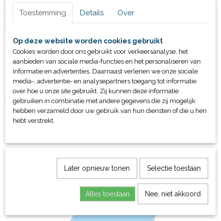
Specificaties
Toestemming
Details
Over
Productcode leverancier
Omschrijving
19995
Op deze website worden cookies gebruikt
Bruto gewicht
Zwemplank Spookje
Cookies worden door ons gebruikt voor verkeersanalyse, het
2,10 Kg
aanbieden van sociale media-functies en het personaliseren van
gemaakt van PE schuim
informatie en advertenties. Daarnaast verlenen we onze sociale
Beschikbaar in de kleuren± rood & blauw
media-, advertentie- en analysepartners toegang tot informatie
Afmetingen: 70x45x3cm
over hoe u onze site gebruikt. Zij kunnen deze informatie
gebruiken in combinatie met andere gegevens die zij mogelijk
hebben verzameld door uw gebruik van hun diensten of die u hen
hebt verstrekt.
Ook interessant
Later opnieuw tonen
Selectie toestaan
Alles toestaan
Nee, niet akkoord