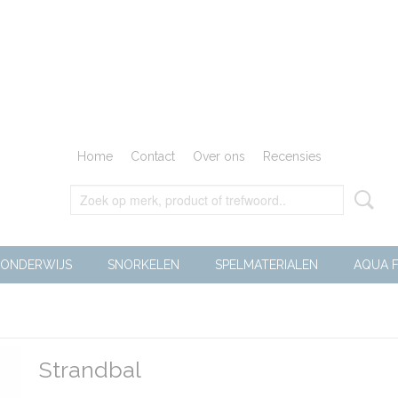
Home
Contact
Over ons
Recensies
ONDERWIJS
SNORKELEN
SPELMATERIALEN
AQUA F
Strandbal