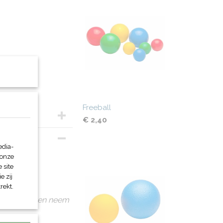
Freeball
€ 2,40
edia-
 onze
 site
e zij
rekt.
eciale prijzen neem