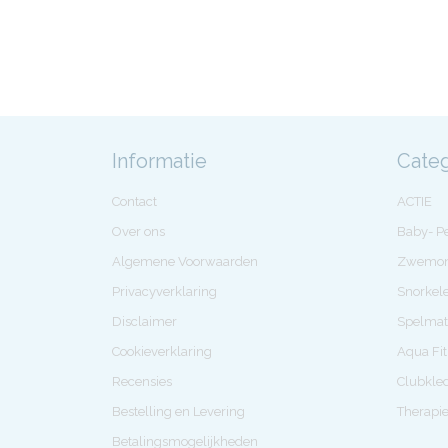
Informatie
Cate
Contact
ACTIE
Over ons
Baby- 
Algemene Voorwaarden
Zwemon
Privacyverklaring
Snorkel
Disclaimer
Spelmat
Cookieverklaring
Aqua Fi
Recensies
Clubkle
Bestelling en Levering
Therapi
Betalingsmogelijkheden