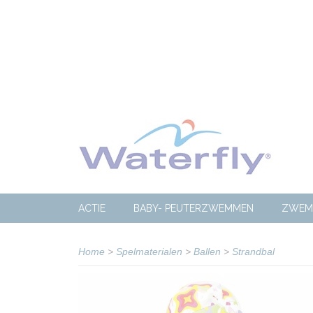
ACTIE
BABY- PEUTERZWEMMEN
ZWEM
Home
>
Spelmaterialen
>
Ballen
>
Strandbal