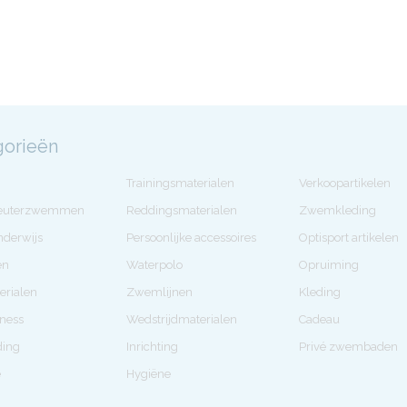
gorieën
Trainingsmaterialen
Verkoopartikelen
Peuterzwemmen
Reddingsmaterialen
Zwemkleding
derwijs
Persoonlijke accessoires
Optisport artikelen
en
Waterpolo
Opruiming
erialen
Zwemlijnen
Kleding
tness
Wedstrijdmaterialen
Cadeau
ding
Inrichting
Privé zwembaden
e
Hygiëne