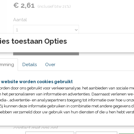
€ 2,61
(inclusief btw 21%)
Aantal
ies toestaan Opties
IN WINKELWAGEN
emming
Details
Over
Specificaties
Productcode
10034
 website worden cookies gebruikt
Omschrijving
Bruto gewicht
2,10 Kg
orden door ons gebruikt voor verkeersanalyse, het aanbieden van sociale m
diameter 51cm
n het personaliseren van informatie en advertenties. Daarnaast verlenen we
dia-, advertentie- en analysepartners toegang tot informatie over hoe u onze
Zij kunnen deze informatie gebruiken in combinatie met andere gegevens di
hebben verzameld door uw gebruik van hun diensten of die u hen hebt verst
Wilt u dit artikel verkopen in uw accomodatie? Voor sp
contact met ons op!