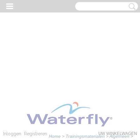
Inloggen
Registreren
UW WINKELWAGEN
Home
>
Trainingsmaterialen
>
Algemeen
>