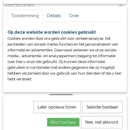
Specificaties
Toestemming
Details
Over
Productcode
Omschrijving
10520-1-132
Bruto gewicht
Handpaddles beschikbaar in 3 maten:
Op deze website worden cookies gebruikt
1,50 Kg
Cookies worden door ons gebruikt voor verkeersanalyse, het
S - ca. 15,5x14,5 cm
aanbieden van sociale media-functies en het personaliseren van
informatie en advertenties. Daarnaast verlenen we onze sociale
media-, advertentie- en analysepartners toegang tot informatie
M - ca. 19x17,5 cm
over hoe u onze site gebruikt. Zij kunnen deze informatie
gebruiken in combinatie met andere gegevens die zij mogelijk
L - ca. 22x20,4 cm
hebben verzameld door uw gebruik van hun diensten of die u hen
hebt verstrekt.
Later opnieuw tonen
Selectie toestaan
Ook interessant
Alles toestaan
Nee, niet akkoord