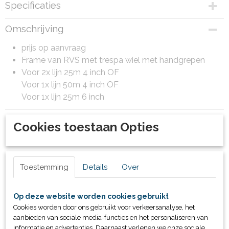
Specificaties
Productcode
Omschrijving
80250.1
Bruto gewicht
prijs op aanvraag
650,00 Kg
Frame van RVS met trespa wiel met handgrepen
Voor 2x lijn 25m 4 inch OF
Voor 1x lijn 50m 4 inch OF
Voor 1x lijn 25m 6 inch
Cookies toestaan Opties
Ook interessant
Toestemming
Details
Over
Op deze website worden cookies gebruikt
Cookies worden door ons gebruikt voor verkeersanalyse, het
aanbieden van sociale media-functies en het personaliseren van
informatie en advertenties. Daarnaast verlenen we onze sociale